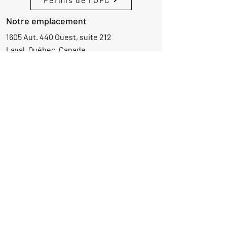
Notre emplacement
1605 Aut. 440 Ouest, suite 212
Laval, Québec, Canada
H7L 3W3
Demande d'informations
Nom
Ajouter
réponse
ici
E-mail
Parlez-nous de votre projet