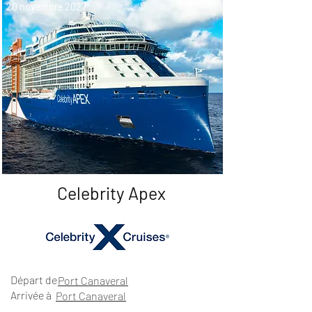
20 novembre 2027
Celebrity Apex
Départ de
Port Canaveral
Arrivée à
Port Canaveral