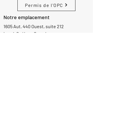
Permis de l'OPC
Notre emplacement
1605 Aut. 440 Ouest, suite 212
Laval, Québec, Canada
H7L 3W3
Demande d'informations
Nom
Ajouter
réponse
ici
E-mail