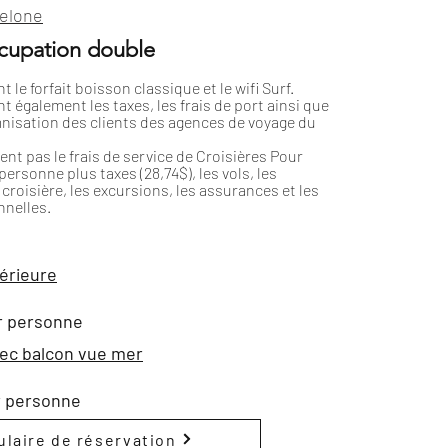
elone
ccupation double
t le forfait boisson classique et le wifi Surf.
nt également les taxes, les frais de port ainsi que
nisation des clients des agences de voyage du
uent pas le frais de service de Croisières Pour
ersonne plus taxes (28,74$), les vols, les
croisière, les excursions, les assurances et les
nelles.
térieure
r personne
ec balcon vue mer
r personne
laire de réservation