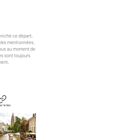
niché ce départ,
cales mentionnées.
vous au moment de
es
sont toujours
ment.
er le lien