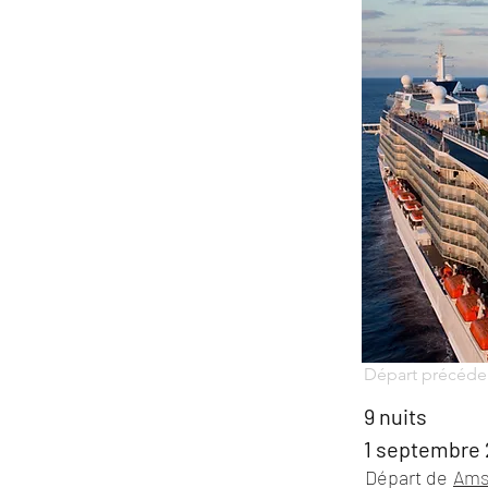
Départ précéde
9 nuits
1 septembre
Départ de
Ams