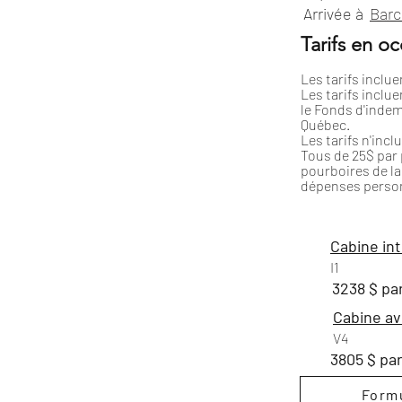
Arrivée à
Barc
Tarifs en o
Les tarifs incluen
Les tarifs inclue
le Fonds d'indem
Québec.
Les tarifs n'incl
Tous de 25$ par p
pourboires de la 
dépenses person
Cabine in
I1
3238 $ pa
Cabine av
V4
3805 $ pa
Formu