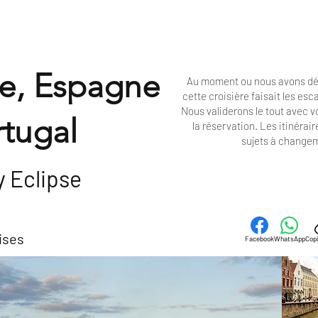
e, Espagne
Au moment ou nous avons dé
cette croisière faisait les es
Nous validerons le tout avec 
rtugal
la réservation. Les
itinérair
sujets à change
y Eclipse
ises
Facebook
WhatsApp
Copi