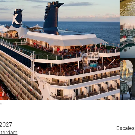
nt
 2027
Escales
terdam