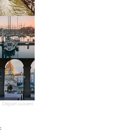
Départ suivant
: