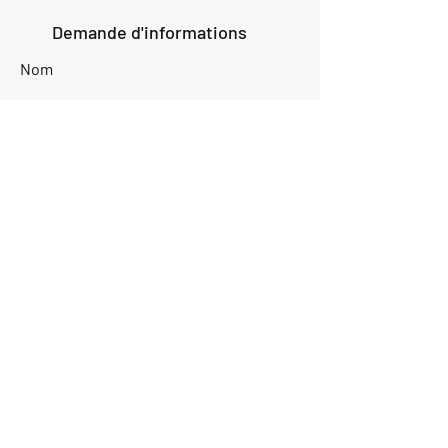
Demande d'informations
Nom
Ajouter
réponse
ici
E-mail
Parlez-nous de votre projet
Envoyer