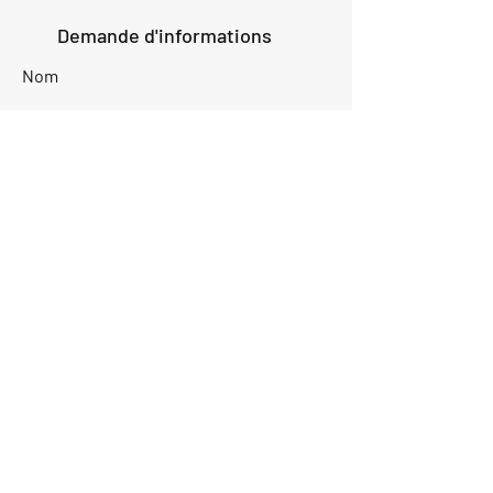
Demande d'informations
Nom
Ajouter
réponse
ici
E-mail
Parlez-nous de votre projet
Envoyer