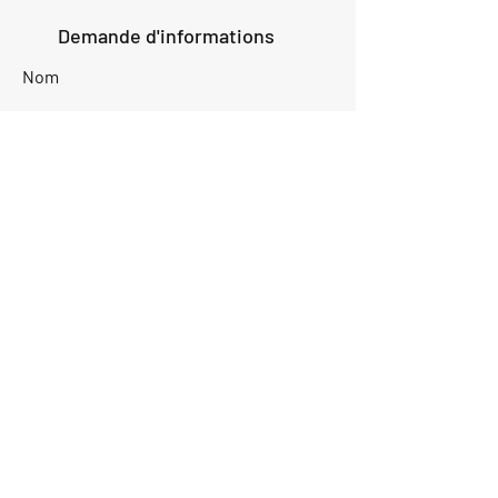
Demande d'informations
Nom
Ajouter
réponse
ici
E-mail
Parlez-nous de votre projet
Envoyer