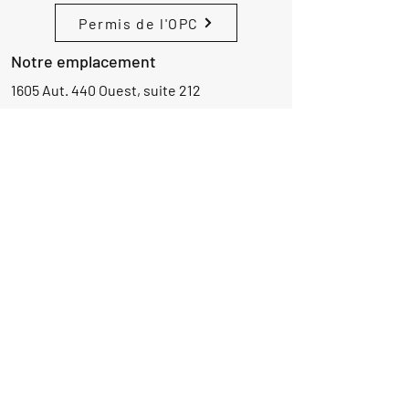
Permis de l'OPC
Notre emplacement
1605 Aut. 440 Ouest, suite 212
Laval, Québec, Canada
H7L 3W3
Demande d'informations
Nom
Ajouter
réponse
ici
E-mail