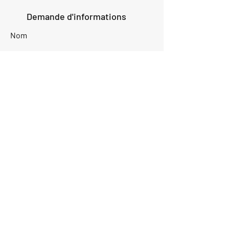
Demande d'informations
Nom
Ajouter
réponse
ici
E-mail
Parlez-nous de votre projet
Envoyer