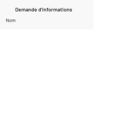
Demande d'informations
Nom
Ajouter
réponse
ici
E-mail
Parlez-nous de votre projet
Envoyer