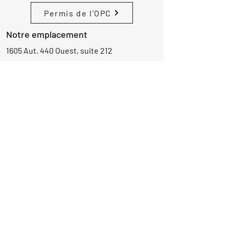
Permis de l'OPC
Notre emplacement
1605 Aut. 440 Ouest, suite 212
Laval, Québec, Canada
H7L 3W3
Demande d'informations
Nom
Ajouter
réponse
ici
E-mail