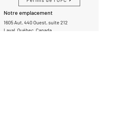
Notre emplacement
1605 Aut. 440 Ouest, suite 212
Laval, Québec, Canada
H7L 3W3
Demande d'informations
Nom
Ajouter
réponse
ici
E-mail
Parlez-nous de votre projet