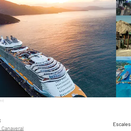
nt
8
Escales
t Canaveral