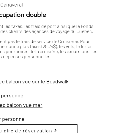
 Canaveral
ccupation double
nt les taxes, les frais de port ainsi que le Fonds
 des clients des agences de voyage du Québec.
uent pas le frais de service de Croisières Pour
ersonne plus taxes (28,74$), les vols, le forfait
 les pourboires de la croisière, les excursions, les
es dépenses personnelles.
ec balcon vue sur le Boadwalk
r personne
ec balcon vue mer
r personne
laire de réservation