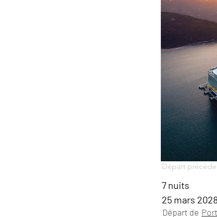
Départ précéde
7 nuits
25 mars 202
Départ de
Por