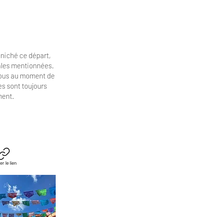
niché ce départ,
cales mentionnées.
vous au moment de
es
sont toujours
ment.
er le lien