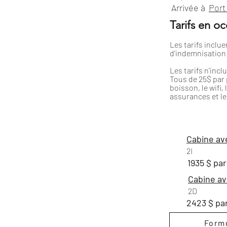
Arrivée à
Port
Tarifs en o
Les tarifs inclue
d'indemnisation
Les tarifs n'incl
Tous de 25$ par p
boisson, le wifi,
assurances et l
Cabine av
2I
1935 $ pa
Cabine av
2D
2423 $ pa
Formu