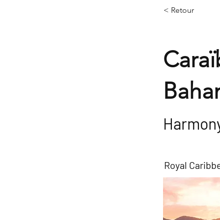
< Retour
Caraï
Baha
Harmony
Royal Caribb