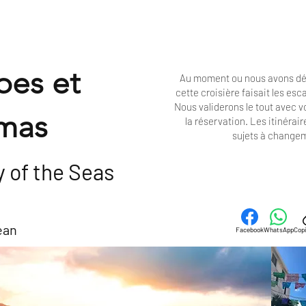
bes et
Au moment ou nous avons dé
cette croisière faisait les es
Nous validerons le tout avec 
mas
la réservation. Les
itinérair
sujets à change
 of the Seas
ean
Facebook
WhatsApp
Copi