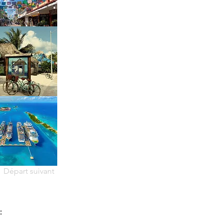
Départ suivant
: