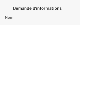
Demande d'informations
Nom
Ajouter
réponse
ici
E-mail
Parlez-nous de votre projet
Envoyer