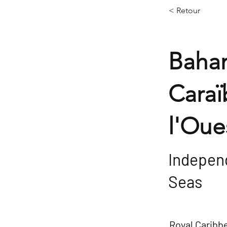
< Retour
Baha
Caraï
l'Oue
Indepen
Seas
Royal Caribb