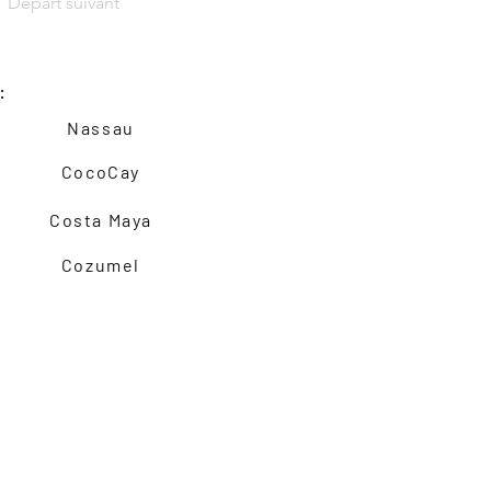
Départ suivant
:
Nassau
CocoCay
Costa Maya
Cozumel