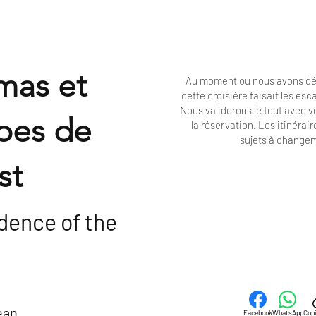
mas et
Au moment ou nous avons dé
cette croisière faisait les es
Nous validerons le tout avec 
bes de
la réservation. Les
itinérair
sujets à change
st
dence of the
ean
Facebook
WhatsApp
Copi