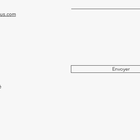
ous.com
Envoyer
é