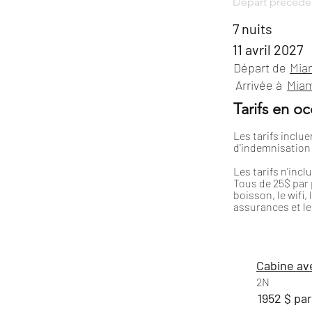
Départ précéde
7 nuits
11 avril 2027
Départ de
Mia
Arrivée à
Miam
Tarifs en o
Les tarifs inclue
d'indemnisation
Les tarifs n'incl
Tous de 25$ par p
boisson, le wifi,
assurances et l
Cabine av
2N
1952 $ pa