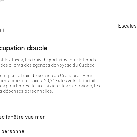
nt
Escales
mi
i
ccupation double
nt les taxes, les frais de port ainsi que le Fonds
 des clients des agences de voyage du Québec.
uent pas le frais de service de Croisières Pour
ersonne plus taxes (28,74$), les vols, le forfait
 les pourboires de la croisière, les excursions, les
es dépenses personnelles.
ec fenêtre vue mer
r personne