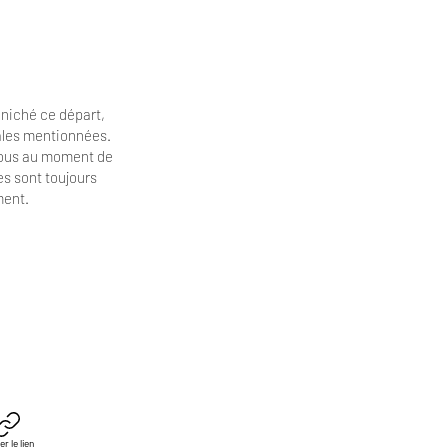
niché ce départ,
cales mentionnées.
vous au moment de
es
sont toujours
ment.
er le lien