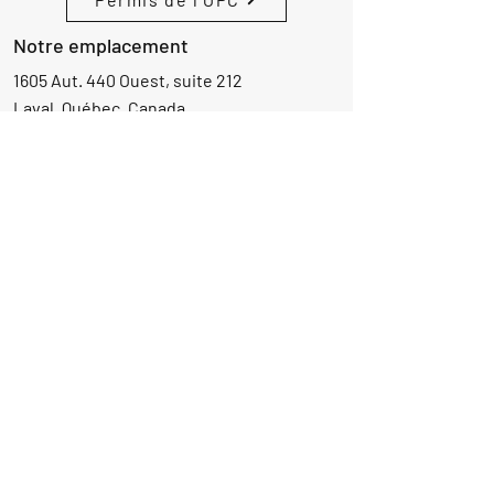
Notre emplacement
1605 Aut. 440 Ouest, suite 212
Laval, Québec, Canada
H7L 3W3
Demande d'informations
Nom
Ajouter
réponse
ici
E-mail
Parlez-nous de votre projet