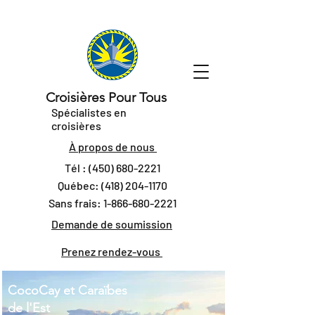
Croisières Pour Tous
Spécialistes en
croisières
À propos de nous
Tél :
(450) 680-2221
Québec:
(418) 204-1170
Sans frais:
1-866-680-2221
Demande de soumission
Prenez rendez-vous
CocoCay et Caraïbes
de l'Est