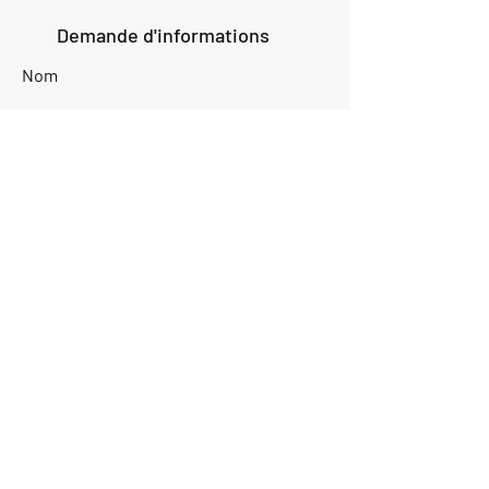
Demande d'informations
Nom
Ajouter
réponse
ici
E-mail
Parlez-nous de votre projet
Envoyer