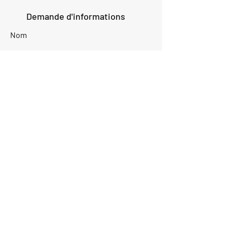
Demande d'informations
Nom
Ajouter
réponse
ici
E-mail
Parlez-nous de votre projet
Envoyer