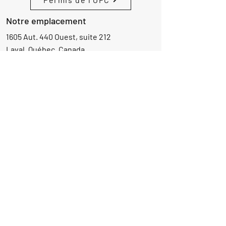
Notre emplacement
1605 Aut. 440 Ouest, suite 212
Laval, Québec, Canada
H7L 3W3
Demande d'informations
Nom
Ajouter
réponse
ici
E-mail
Parlez-nous de votre projet