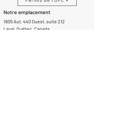
Notre emplacement
1605 Aut. 440 Ouest, suite 212
Laval, Québec, Canada
H7L 3W3
Demande d'informations
Nom
Ajouter
réponse
ici
E-mail
Parlez-nous de votre projet