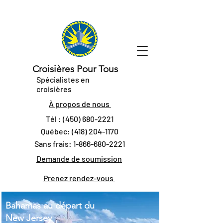
Croisières Pour Tous
Spécialistes en
croisières
À propos de nous
Tél :
(450) 680-2221
Québec:
(418) 204-1170
Sans frais:
1-866-680-2221
Demande de soumission
Prenez rendez-vous
Bahamas au départ du
New Jersey