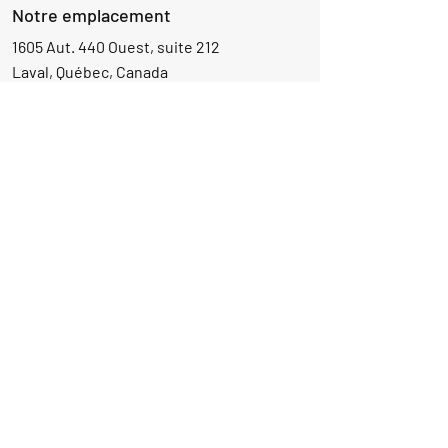
Notre emplacement
1605 Aut. 440 Ouest, suite 212
Laval, Québec, Canada
H7L 3W3
Demande d'informations
Nom
Ajouter
réponse
ici
E-mail
Parlez-nous de votre projet