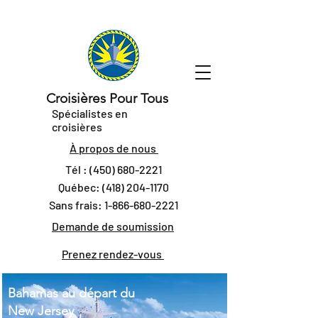
Croisières Pour Tous
Spécialistes en
croisières
À propos de nous
Tél :
(450) 680-2221
Québec:
(418) 204-1170
Sans frais:
1-866-680-2221
Demande de soumission
Prenez rendez-vous
Bahamas au départ du
New Jersey