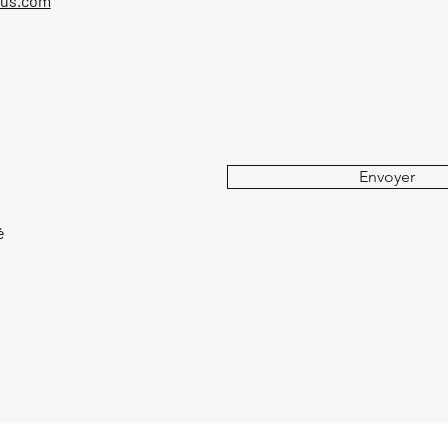
ous.com
Envoyer
é