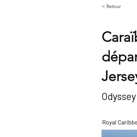
< Retour
Caraï
dépa
Jerse
Odyssey 
Royal Caribb