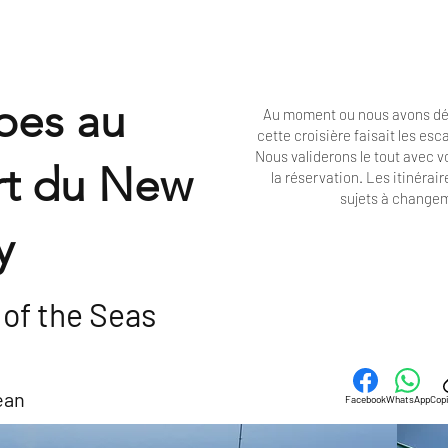
bes au
Au moment ou nous avons dé
cette croisière faisait les es
Nous validerons le tout avec 
rt du New
la réservation. Les
itinérair
sujets à change
y
of the Seas
ean
Facebook
WhatsApp
Copi