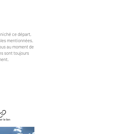
niché ce départ,
cales mentionnées.
vous au moment de
es
sont toujours
ment.
er le lien