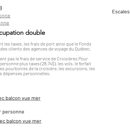
8
Escales
onne
onne
ccupation double
nt les taxes, les frais de port ainsi que le Fonds
 des clients des agences de voyage du Québec.
uent pas le frais de service de Croisières Pour
ersonne plus taxes (28,74$), les vols, le forfait
 les pourboires de la croisière, les excursions, les
es dépenses personnelles.
ec balcon vue mer
r personne
ec balcon vue mer