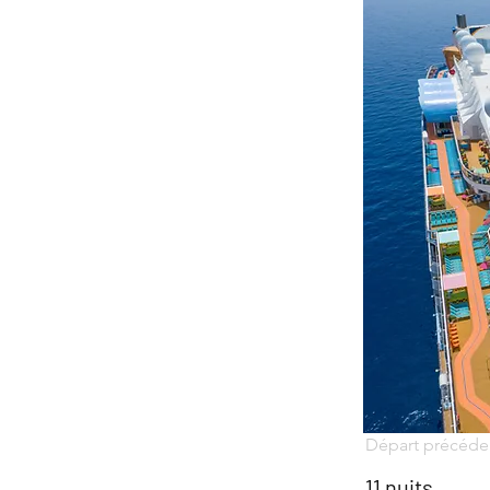
Départ précéde
11 nuits