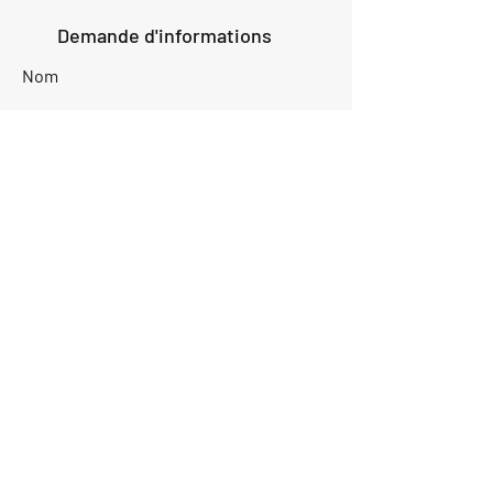
Demande d'informations
Nom
Ajouter
réponse
ici
E-mail
Parlez-nous de votre projet
Envoyer