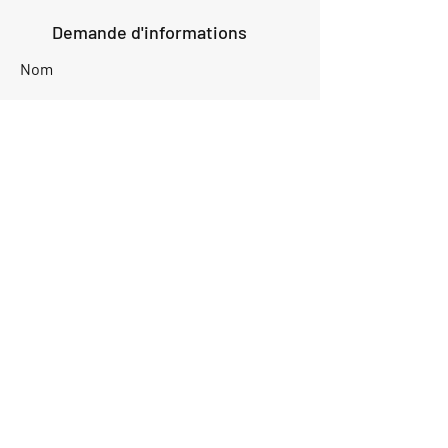
Demande d'informations
Nom
Ajouter
réponse
ici
E-mail
Parlez-nous de votre projet
Envoyer