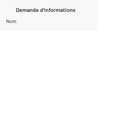
Demande d'informations
Nom
Ajouter
réponse
ici
E-mail
Parlez-nous de votre projet
Envoyer