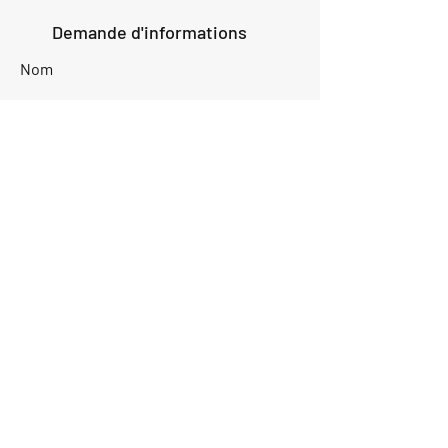
Demande d'informations
Nom
Ajouter
réponse
ici
E-mail
Parlez-nous de votre projet
Envoyer