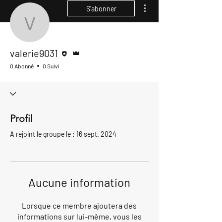
Plus d'actions
S'abonner
valerie9031
Rédacteur
Administrateur
valerie9031
0 Abonné
0 Suivi
Profil
A rejoint le groupe le : 16 sept. 2024
Aucune information
Lorsque ce membre ajoutera des
informations sur lui-même, vous les