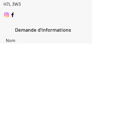
H7L 3W3
Demande d'informations
Nom
Ajouter
réponse
ici
E-mail
Parlez-nous de votre projet