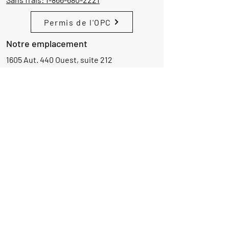
Permis de l'OPC
Notre emplacement
1605 Aut. 440 Ouest, suite 212
Laval, Québec, Canada
H7L 3W3
Demande d'informations
Nom
Ajouter
réponse
ici
E-mail