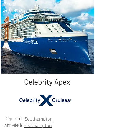
7 nuits
24 juillet 2027
Celebrity Apex
Départ de
Southampton
Arrivée à
Southampton