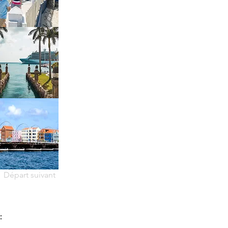
Départ suivant
: