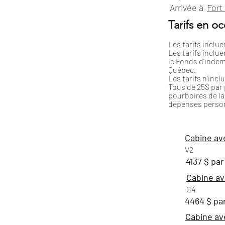
Arrivée à
Fort
Tarifs en o
Les tarifs incluen
Les tarifs inclue
le Fonds d'indem
Québec.
Les tarifs n'incl
Tous de 25$ par p
pourboires de la 
dépenses person
Cabine av
V2
4137 $ pa
Cabine av
C4
4464 $ pa
Cabine av