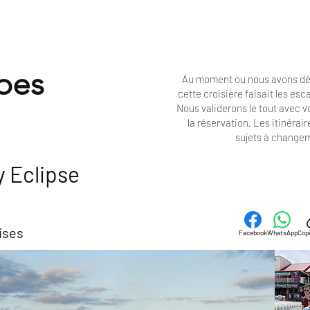
bes
Au moment ou nous avons dé
cette croisière faisait les es
Nous validerons le tout avec 
la réservation. Les
itinérair
sujets à change
y Eclipse
ises
Facebook
WhatsApp
Copi