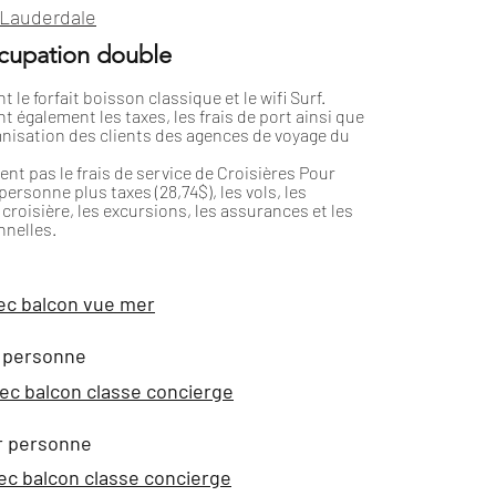
 Lauderdale
ccupation double
t le forfait boisson classique et le wifi Surf.
nt également les taxes, les frais de port ainsi que
nisation des clients des agences de voyage du
uent pas le frais de service de Croisières Pour
ersonne plus taxes (28,74$), les vols, les
croisière, les excursions, les assurances et les
nelles.
ec balcon vue mer
r personne
ec balcon classe concierge
r personne
ec balcon classe concierge