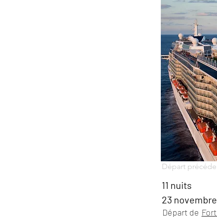
Départ précéde
11 nuits
23 novembre
Départ de
For