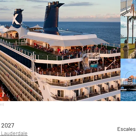
nt
 2027
Escales
t Lauderdale