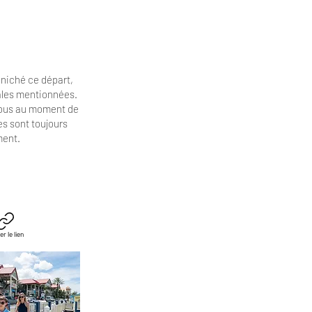
niché ce départ,
cales mentionnées.
vous au moment de
es
sont toujours
ment.
er le lien