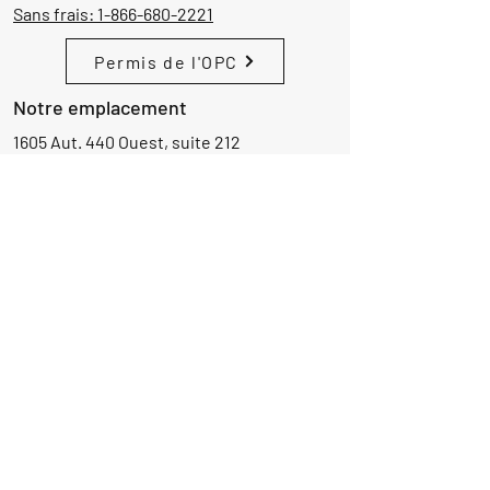
Sans frais:
1-866-680-2221
Permis de l'OPC
Notre emplacement
1605 Aut. 440 Ouest, suite 212
Laval, Québec, Canada
H7L 3W3
Demande d'informations
Nom
Ajouter
réponse
ici
E-mail