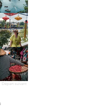
Départ suivant
: