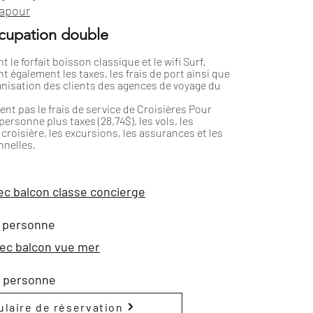
apour
ccupation double
t le forfait boisson classique et le wifi Surf.
nt également les taxes, les frais de port ainsi que
nisation des clients des agences de voyage du
uent pas le frais de service de Croisières Pour
ersonne plus taxes (28,74$), les vols, les
croisière, les excursions, les assurances et les
nelles.
ec balcon classe concierge
r personne
ec balcon vue mer
r personne
laire de réservation