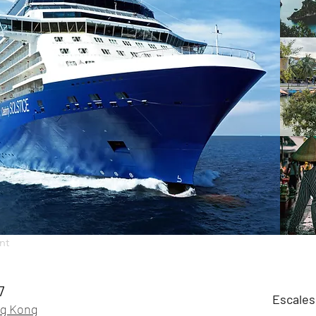
nt
7
Escales
g Kong