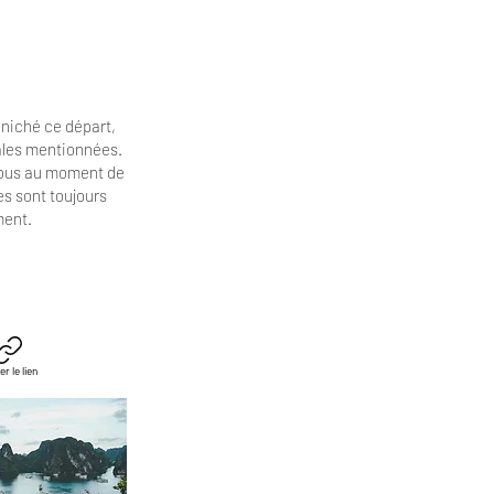
niché ce départ,
cales mentionnées.
vous au moment de
es
sont toujours
ment.
er le lien