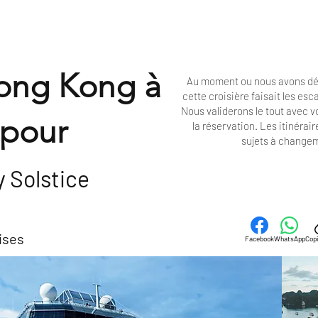
ong Kong à
Au moment ou nous avons dé
cette croisière faisait les es
Nous validerons le tout avec 
apour
la réservation. Les
itinérair
sujets à change
y Solstice
ises
Facebook
WhatsApp
Copi