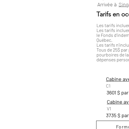
Arrivée à
Sing
Tarifs en o
Les tarifs incluen
Les tarifs inclue
le Fonds d'indem
Québec.
Les tarifs n'incl
Tous de 25$ par p
pourboires de la 
dépenses person
Cabine av
C1
3601 $ pa
Cabine av
V1
3735 $ pa
Formu