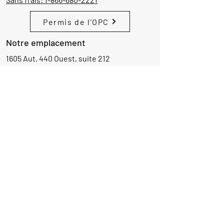
Permis de l'OPC
Notre emplacement
1605 Aut. 440 Ouest, suite 212
Laval, Québec, Canada
H7L 3W3
Demande d'informations
Nom
Ajouter
réponse
ici
E-mail