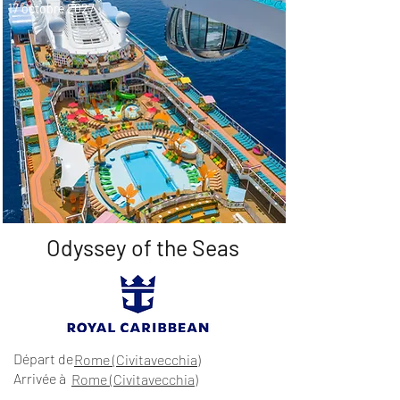
17 octobre 2027
Odyssey of the Seas
Départ de
Rome (Civitavecchia)
Arrivée à
Rome (Civitavecchia)