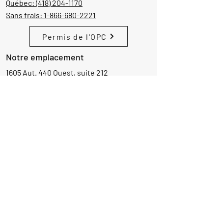
Québec:
(418) 204-1170
Sans frais:
1-866-680-2221
Permis de l'OPC
Notre emplacement
1605 Aut. 440 Ouest, suite 212
Laval, Québec, Canada
H7L 3W3
Demande d'informations
Nom
Ajouter
réponse
ici