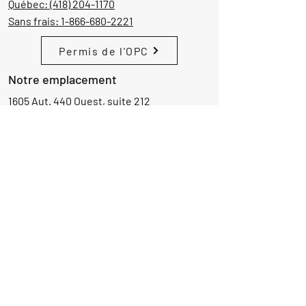
Québec:
(418) 204-1170
Sans frais:
1-866-680-2221
Permis de l'OPC
Notre emplacement
1605 Aut. 440 Ouest, suite 212
Laval, Québec, Canada
H7L 3W3
Demande d'informations
Nom
Ajouter
réponse
ici