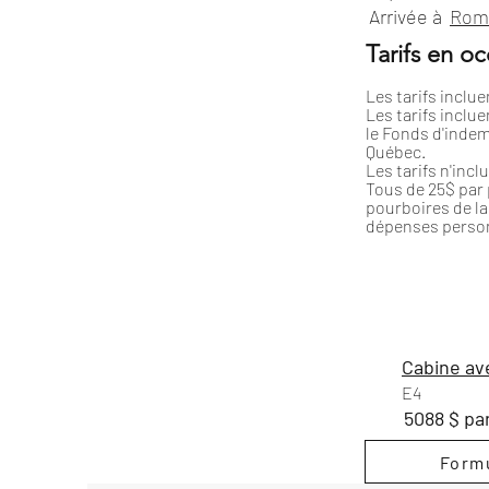
Arrivée à
Rome
Tarifs en o
Les tarifs incluen
Les tarifs inclue
le Fonds d'indem
Québec.
Les tarifs n'incl
Tous de 25$ par p
pourboires de la 
dépenses person
Cabine ave
E4
5088 $ pa
Formu