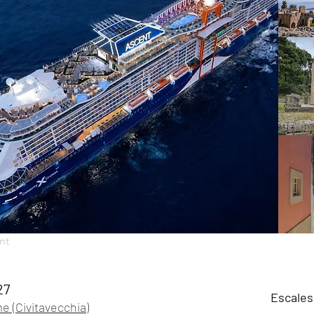
nt
27
Escales
 (Civitavecchia)