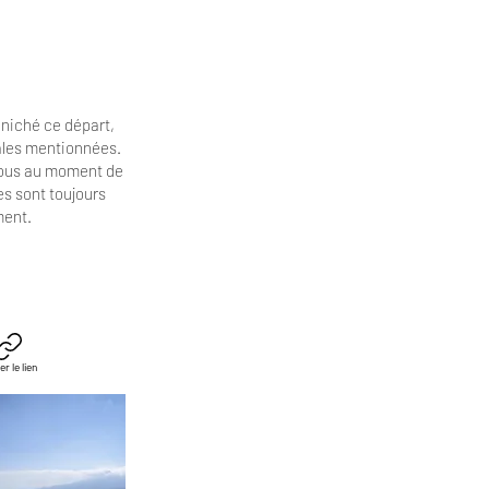
niché ce départ,
cales mentionnées.
vous au moment de
es
sont toujours
ment.
er le lien