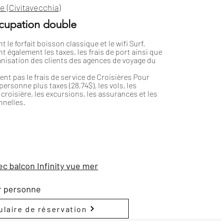
 (Civitavecchia)
ccupation double
t le forfait boisson classique et le wifi Surf.
nt également les taxes, les frais de port ainsi que
nisation des clients des agences de voyage du
uent pas le frais de service de Croisières Pour
ersonne plus taxes (28,74$), les vols, les
croisière, les excursions, les assurances et les
nelles.
c balcon Infinity vue mer
r personne
laire de réservation