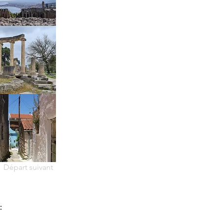
Départ suivant
: