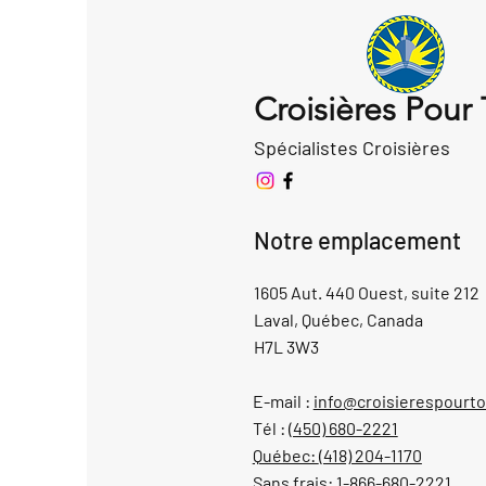
Croisières Pour
Spécialistes Croisières
Notre emplacement
1605 Aut. 440 Ouest, suite 212
Laval, Québec, Canada
H7L 3W3
E-mail :
info@croisierespourt
Tél :
(450) 680-2221
Québec:
(418) 204-1170
Sans frais:
1-866-680-2221