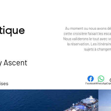
tique
Au moment ou nous avons dé
cette croisière faisait les es
Nous validerons le tout avec 
la réservation. Les
itinérair
sujets à change
y Ascent
ises
Facebook
WhatsApp
Copi